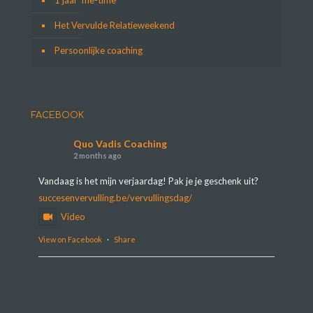
1 jaar ‘me-time’
Het Vervulde Relatieweekend
Persoonlijke coaching
FACEBOOK
Quo Vadis Coaching
2 months ago
Vandaag is het mijn verjaardag! Pak je je geschenk uit?
succesenvervulling.be/vervullingsdag/
Video
View on Facebook
·
Share