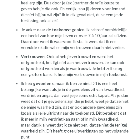
heel erg zijn. Dus door je (ex-)partner de vrije keuze te
geven heb je die ook. En eerlijk, zou jij kiezen voor iemand
die niet bij jou wil zijn? Ik in elk geval niet, dus neem je de
beslissing ook al zelf.
Je anker naar de
toekomst
gooien. Ik schreef onmiddellijk
een beeld van hoe mijn leven er over 7 à 10 jaar zal uitzien.
Daardoor weet ik waarvoor ik sta. Ik weet dat ik een
vervulde relatie wil en mijn vertrouwen daarin niet verlies.
Vertrouwen
. Ook al heb je vertrouwd en werd het
ontgoocheld, het ligt niet aan het vertrouwen. Je kan ook
ontgoocheld worden als je wantrouwt. Je hebt zelfs nog
een grotere kans. Ik hou mijn vertrouwen in mijn toekomst.
Ik heb
gevoelens
, maar ik ben ze niet. Dit is een heel
belangrijke want als je in de gevoelens zit van kwaadheid,
verdriet en angst, dan voel je je soms echt kapot. Als je dan
weet dat dit je gevoelens zijn die je hebt, weet je dat ze niet
de enige waarheid zijn, dat er ook andere gevoelens zijn
(zoals als je je uitricht naar de toekomst). Dit betekent dat
ik meer in mijn verdriet kan gaan of in mijn kwaadheid,
maar dat ik al weet dat ik ze niet ben, dat ze niet de (enige)
waarheid zijn. Dit heeft grote uitwerkingen op het volgende
punt: