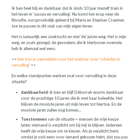
Ik ben heel blij en dankbaar dat ik sinds 10 jaar mezelf train in
het leven in ‘succes en vervulling’. Nu komt het erop neer de
filosofie, oorspronkelijk geleerd bij Maria en Stephan Craemer,
toe te passen in dit stuk van mijn eigen leven.
Het is natuurlijk een zoektocht en niet ‘de’ juiste weg. Het is mijn
weg, en zoals gezegd, de gevoelens die ik hierboven noemde,
heb ik allemaal wel eens.
>>
hier kan je aanmelden voor het webinar over ‘scheiden in
vervulling
‘ <<
En welke standpunten werken zoal voor vervulling in deze
situatie?
dankbaarheid
: ik ben en blijf Déborrah enorm dankbaar
voor de prachtige 10 jaren die ik met haar beleefde. Het
blijven de mooiste jaren uit mijn leven tot hiertoe. En de
mooiste jaren zullen nog komen…
Toestemmen
van de situatie = mensen de vrije keuze
laten: niemand is verplicht om bij mij te blijven. Iedereen
heeft de vrije keuze om te kiezen. Als je verplicht bent,
omdat je ooit eens voor iemand gekozen hebt, dat zou pas