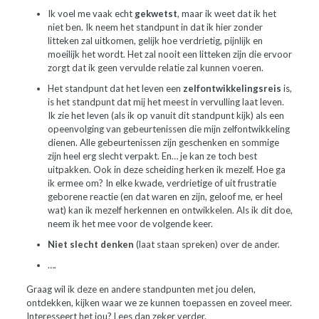
Ik voel me vaak echt
gekwetst
, maar ik weet dat ik het
niet ben. Ik neem het standpunt in dat ik hier zonder
litteken zal uitkomen, gelijk hoe verdrietig, pijnlijk en
moeilijk het wordt. Het zal nooit een litteken zijn die ervoor
zorgt dat ik geen vervulde relatie zal kunnen voeren.
Het standpunt dat het leven een
zelfontwikkelingsreis
is,
is het standpunt dat mij het meest in vervulling laat leven.
Ik zie het leven (als ik op vanuit dit standpunt kijk) als een
opeenvolging van gebeurtenissen die mijn zelfontwikkeling
dienen. Alle gebeurtenissen zijn geschenken en sommige
zijn heel erg slecht verpakt. En… je kan ze toch best
uitpakken. Ook in deze scheiding herken ik mezelf. Hoe ga
ik ermee om? In elke kwade, verdrietige of uit frustratie
geborene reactie (en dat waren en zijn, geloof me, er heel
wat) kan ik mezelf herkennen en ontwikkelen. Als ik dit doe,
neem ik het mee voor de volgende keer.
Niet slecht denken
(laat staan spreken) over de ander.
….
Graag wil ik deze en andere standpunten met jou delen,
ontdekken, kijken waar we ze kunnen toepassen en zoveel meer.
Interesseert het jou? Lees dan zeker verder.