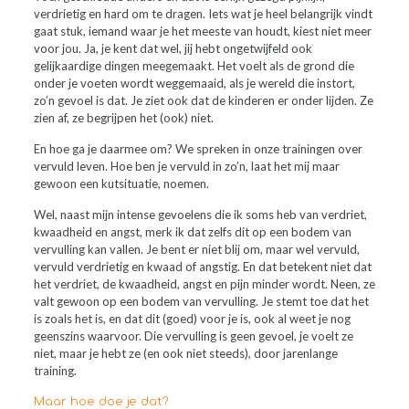
verdrietig en hard om te dragen. Iets wat je heel belangrijk vindt
gaat stuk, iemand waar je het meeste van houdt, kiest niet meer
voor jou. Ja, je kent dat wel, jij hebt ongetwijfeld ook
gelijkaardige dingen meegemaakt. Het voelt als de grond die
onder je voeten wordt weggemaaid, als je wereld die instort,
zo’n gevoel is dat. Je ziet ook dat de kinderen er onder lijden. Ze
zien af, ze begrijpen het (ook) niet.
En hoe ga je daarmee om? We spreken in onze trainingen over
vervuld leven. Hoe ben je vervuld in zo’n, laat het mij maar
gewoon een kutsituatie, noemen.
Wel, naast mijn intense gevoelens die ik soms heb van verdriet,
kwaadheid en angst, merk ik dat zelfs dit op een bodem van
vervulling kan vallen. Je bent er niet blij om, maar wel vervuld,
vervuld verdrietig en kwaad of angstig. En dat betekent niet dat
het verdriet, de kwaadheid, angst en pijn minder wordt. Neen, ze
valt gewoon op een bodem van vervulling. Je stemt toe dat het
is zoals het is, en dat dit (goed) voor je is, ook al weet je nog
geenszins waarvoor. Die vervulling is geen gevoel, je voelt ze
niet, maar je hebt ze (en ook niet steeds), door jarenlange
training.
Maar hoe doe je dat?