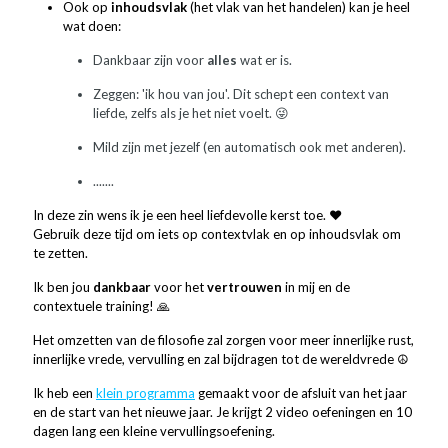
Ook op
inhoudsvlak
(het vlak van het handelen) kan je heel
wat doen:
Dankbaar zijn voor
alles
wat er is.
Zeggen: 'ik hou van jou'. Dit schept een context van
liefde, zelfs als je het niet voelt. 😜
Mild zijn met jezelf (en automatisch ook met anderen).
.......
In deze zin wens ik je een heel liefdevolle kerst toe. ❤️
Gebruik deze tijd om iets op contextvlak en op inhoudsvlak om
te zetten.
Ik ben jou
dankbaar
voor het
vertrouwen
in mij en de
contextuele training! 🙏
Het omzetten van de filosofie zal zorgen voor meer innerlijke rust,
innerlijke vrede, vervulling en zal bijdragen tot de wereldvrede ☮️
Ik heb een
klein programma
gemaakt voor de afsluit van het jaar
en de start van het nieuwe jaar. Je krijgt 2 video oefeningen en 10
dagen lang een kleine vervullingsoefening.