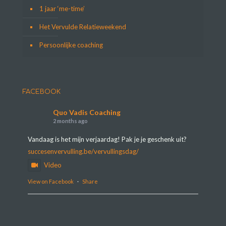
1 jaar ‘me-time’
Het Vervulde Relatieweekend
Persoonlijke coaching
FACEBOOK
Quo Vadis Coaching
2 months ago
Vandaag is het mijn verjaardag! Pak je je geschenk uit?
succesenvervulling.be/vervullingsdag/
Video
View on Facebook
·
Share