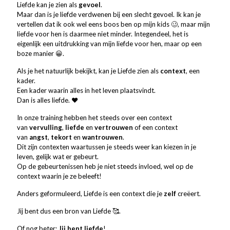
Liefde kan je zien als
gevoel
.
Maar dan is je liefde verdwenen bij een slecht gevoel. Ik kan je
vertellen dat ik ook wel eens boos ben op mijn kids 🥴, maar mijn
liefde voor hen is daarmee niet minder. Integendeel, het is
eigenlijk een uitdrukking van mijn liefde voor hen, maar op een
boze manier 😀.
Als je het natuurlijk bekijkt, kan je Liefde zien als
context
, een
kader.
Een kader waarin alles in het leven plaatsvindt.
Dan is alles liefde. ❤️
In onze training hebben het steeds over een context
van
vervulling
,
liefde
en
vertrouwen
of een context
van
angst
,
tekort
en
wantrouwen
.
Dit zijn contexten waartussen je steeds weer kan kiezen in je
leven, gelijk wat er gebeurt.
Op de gebeurtenissen heb je niet steeds invloed, wel op de
context waarin je ze beleeft!
Anders geformuleerd, Liefde is een context die je
zelf
creëert.
Jij bent dus een bron van Liefde 🥰.
Of nog beter:
Jij bent liefde
!