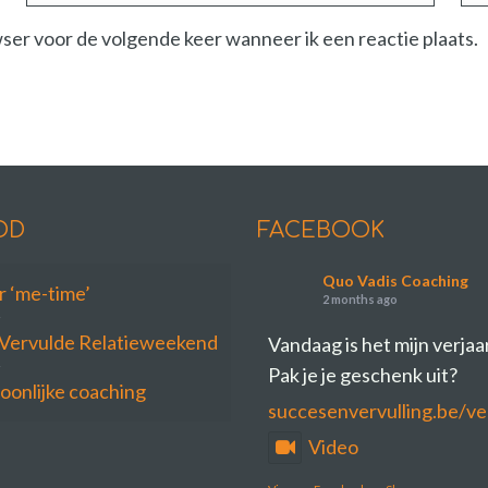
wser voor de volgende keer wanneer ik een reactie plaats.
OD
FACEBOOK
Quo Vadis Coaching
ar ‘me-time’
2 months ago
Vervulde Relatieweekend
Vandaag is het mijn verja
Pak je je geschenk uit?
oonlijke coaching
succesenvervulling.be/ve
Video