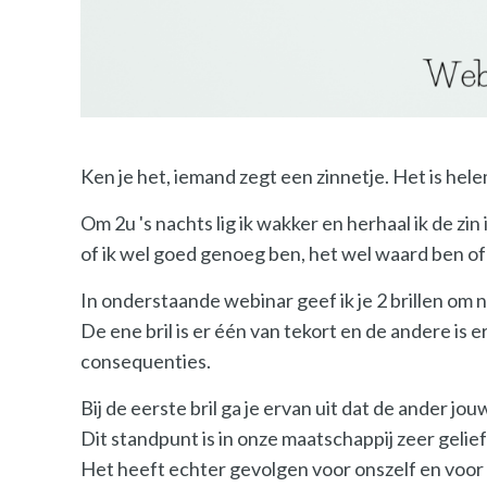
Ken je het, iemand zegt een zinnetje. Het is hele
Om 2u 's nachts lig ik wakker en herhaal ik de zin
of ik wel goed genoeg ben, het wel waard ben of 
In onderstaande webinar geef ik je 2 brillen om n
De ene bril is er één van tekort en de andere is 
consequenties.
Bij de eerste bril ga je ervan uit dat de ander 
Dit standpunt is in onze maatschappij zeer gelief
Het heeft echter gevolgen voor onszelf en voo