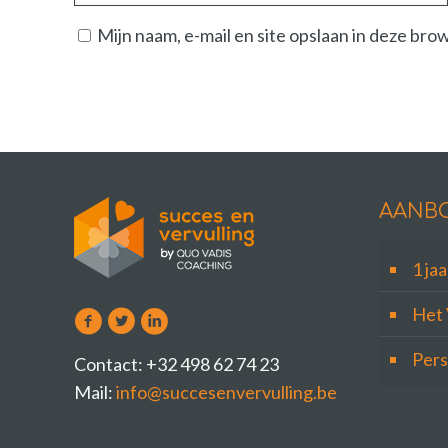
Mijn naam, e-mail en site opslaan in deze bro
AANB
1 ja
Het 
Pers
Contact: +32 498 62 74 23
Mail:
info@succesenvervulling.be