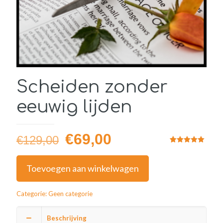
Scheiden zonder
eeuwig lijden
Oorspronkelijke
Huidige
€
69,00
€
129,00
prijs
prijs
Gewaardeerd
2
5.00
op 5
gebaseerd
was:
is:
Toevoegen aan winkelwagen
op
klantbeoordelingen
€129,00.
€69,00.
Categorie:
Geen categorie
Beschrijving