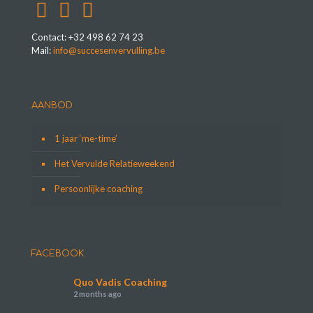
Contact: +32 498 62 74 23
Mail:
info@succesenvervulling.be
AANBOD
1 jaar ‘me-time’
Het Vervulde Relatieweekend
Persoonlijke coaching
FACEBOOK
Quo Vadis Coaching
2 months ago