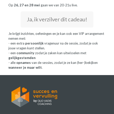
Op
26, 27 en 28 mei
gaan we van 20-21u live.
Ja, ik verzilver dit cadeau!
Je krijgt inzichten, oefeningen en je kan ook een VIP arrangement
nemen met:
- een extra
persoonlijk
vragenuur na de sessie, zodat je ook
jouw vragen kunt stellen.
- een
community
zodat je zaken kan uitwisselen met
gelijkgestemden
- alle
opnames
van de sessies, zodat je ze kan (her-)bekijken
wanneer je maar wilt
.