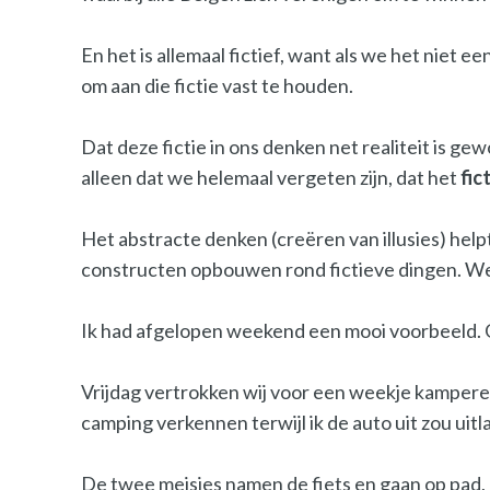
En het is allemaal fictief, want als we het niet
om aan die fictie vast te houden.
Dat deze fictie in ons denken net realiteit is ge
alleen dat we helemaal vergeten zijn, dat het
fic
Het abstracte denken (creëren van illusies) helpt
constructen opbouwen rond fictieve dingen. We 
Ik had afgelopen weekend een mooi voorbeeld. Ge
Vrijdag vertrokken wij voor een weekje kampere
camping verkennen terwijl ik de auto uit zou uitl
De twee meisjes namen de fiets en gaan op pad, m