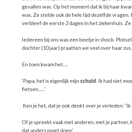
gevallen was. Op het moment dat ik bij haar kwa
was. Ze stelde ook de hele tijd dezelfde vragen
verbleef de eerste 2 dagen in het ziekenhuis. 
Iedereen bij ons was een beetje in shock. Plot
dochter (10 jaar) praatten we veel over haar zus.
En toen kwam het….
'Papa, het is eigenlijk mijn
schuld
. Ik had niet m
fietsen…..’
Ken je het, dat je ook denkt over je verleden: ‘I
Of je spreekt vaak met anderen, met je partner, ki
dat anders moet doen’.