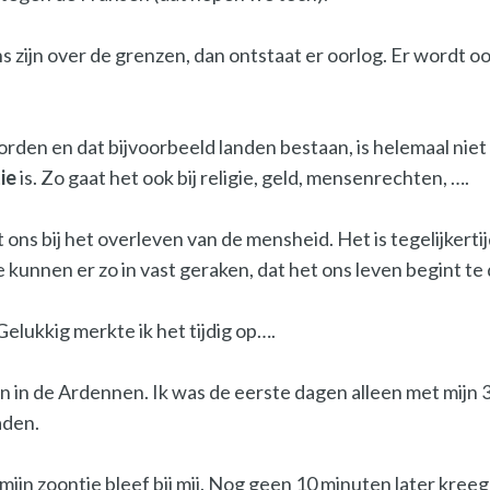
 eens zijn over de grenzen, dan ontstaat er oorlog. Er wor
worden en dat bijvoorbeeld landen bestaan, is helemaal niet
tie
is. Zo gaat het ook bij religie, geld, mensenrechten, ….
 ons bij het overleven van de mensheid. Het is tegelijkert
kunnen er zo in vast geraken, dat het ons leven begint te
lukkig merkte ik het tijdig op….
n in de Ardennen. Ik was de eerste dagen alleen met mijn 
aden.
ijn zoontje bleef bij mij. Nog geen 10 minuten later kreeg