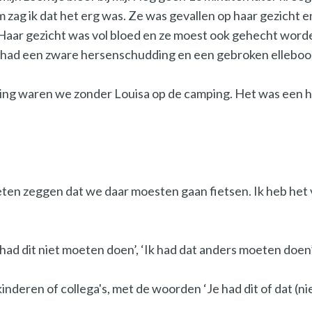
m zag ik dat het erg was. Ze was gevallen op haar gezicht 
. Haar gezicht was vol bloed en ze moest ook gehecht wor
Ze had een zware hersenschudding en een gebroken elleboo
seling waren we zonder Louisa op de camping. Het was een
oeten zeggen dat we daar moesten gaan fietsen. Ik heb het 
k had dit niet moeten doen’, ‘Ik had dat anders moeten doen
nderen of collega's, met de woorden ‘Je had dit of dat (niet)