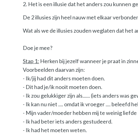
2. Het is een illusie dat het anders zou kunnen ge
De 2 illusies zijn heel nauw met elkaar verbonde
Wat als we de illusies zouden weglaten dat het an
Doe je mee?
Stap 1:
Herken bij jezelf wanneer je praat in zi
Voorbeelden daarvan zijn:
- Ik/jij had dit anders moeten doen.
- Dit had je/ik nooit moeten doen.
- Ik zou gelukkiger zijn als...... (iets anders was 
- Ik kan nu niet .... omdat ik vroeger .... beleefd he
- Mijn vader/moeder hebben mij te weinig liefd
- Ik had beter iets anders gestudeerd.
- Ik had het moeten weten.