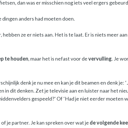
ietsen, dan was er misschien nog iets veel ergers gebeurd.
at je dingen anders had moeten doen.
r, hebben ze er niets aan. Het is te laat. Er is niets meer a
ep te houden
, maar het is nefast voor de
vervulling
. Je wo
schijnlijk denk je nu mee en kan je dit beamen en denk je: ‘J
 in dit denken. Zet je televisie aan en luister naar het n
middenvelders gespeeld?’ Of ‘Had je niet eerder moeten wi
n of je partner. Je kan spreken over wat je
de
volgende
kee