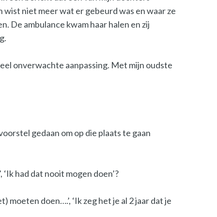
en wist niet meer wat er gebeurd was en waar ze
den. De ambulance kwam haar halen en zij
g.
 heel onverwachte aanpassing. Met mijn oudste
voorstel gedaan om op die plaats te gaan
’, ‘Ik had dat nooit mogen doen’?
 moeten doen….’, ‘Ik zeg het je al 2 jaar dat je